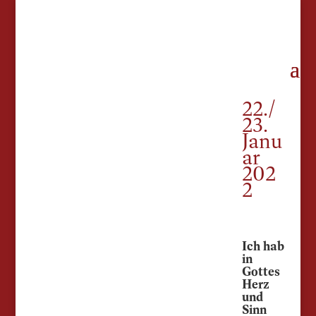
22./
23.
Janu
ar
202
2
Ich hab
in
Gottes
Herz
und
Sinn