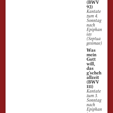
(BWV
92)
Kantate
zum 4.
Sonntag
nach
Epiphan
ias
(Septua
gesimae)
Was
mein
Gott
will,
das
g’scheh
allzeit
(BWV
111)
Kantate
zum 3.
Sonntag
nach
Epiphan