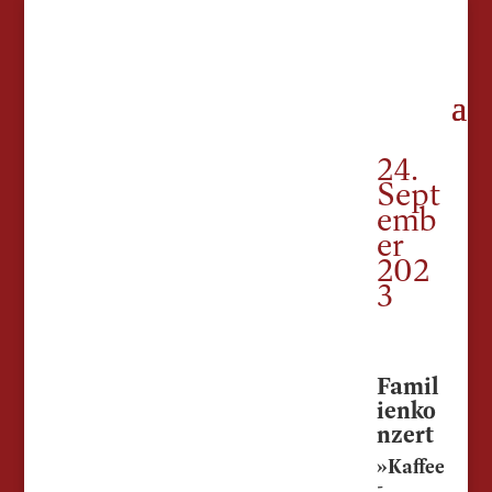
24.
Sept
emb
er
202
3
Famil
ienko
nzert
»Kaffee
-