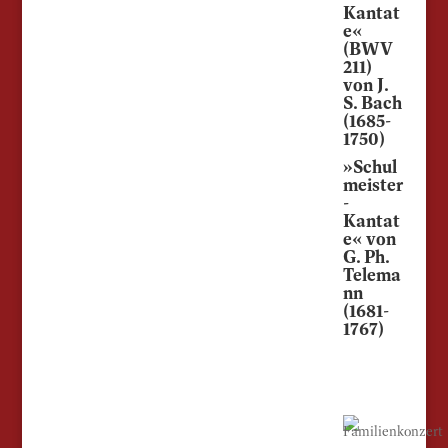
Kantat
e«
(BWV
211)
von J.
S. Bach
(1685-
1750)
»Schul
meister
-
Kantat
e« von
G. Ph.
Telema
nn
(1681-
1767)